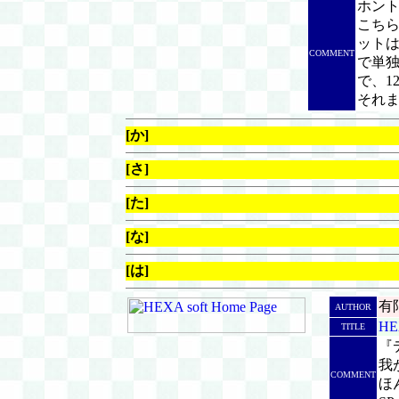
ホント
こち
ットは
COMMENT
で単独
で、1
それ
[か]
[さ]
[た]
[な]
[は]
有
AUTHOR
HE
TITLE
『
我
COMMENT
ほ