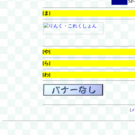
S
[ま]
[や]
[ら]
[わ]
[
メ