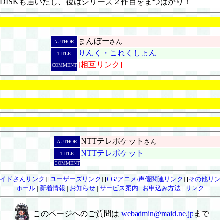
P-DISKも届いたし、後はシリーズ２作目をまつばかり！
まんぼー
さん
AUTHOR
りんく・これくしょん
TITLE
[相互リンク]
COMMENT
NTTテレポケット
さん
AUTHOR
NTTテレポケット
TITLE
COMMENT
イドさんリンク
] [
ユーザーズリンク
] [
CG/アニメ/声優関連リンク
] [
その他リ
ホール
|
新着情報
|
お知らせ
|
サービス案内
|
お申込み方法
|
リンク
このページへのご質問は
webadmin@maid.ne.jp
まで