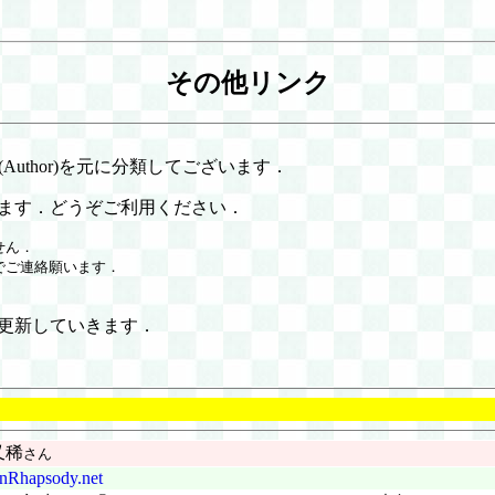
その他リンク
Author)を元に分類してございます．
ます．どうぞご利用ください．
せん．
でご連絡願います．
更新していきます．
又稀
さん
nRhapsody.net