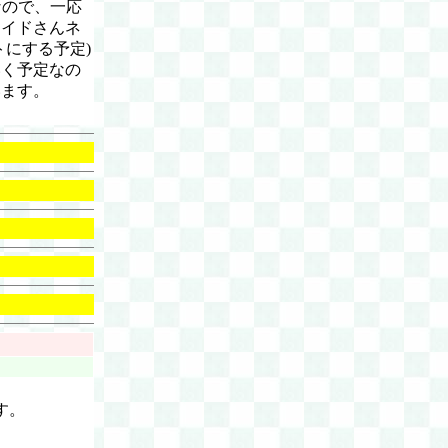
なので、一応
メイドさんネ
にする予定)
いく予定なの
います。
す。