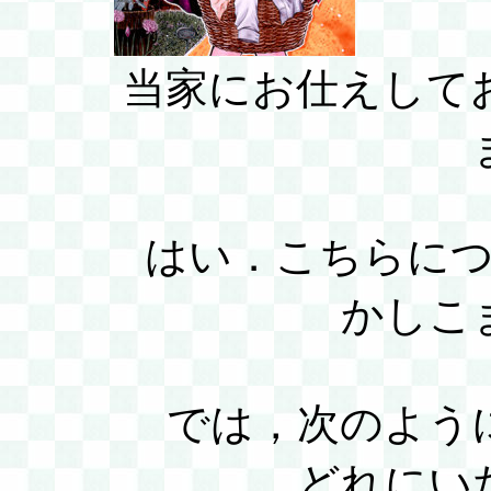
当家にお仕えして
はい．こちらに
かしこ
では，次のよう
どれにい