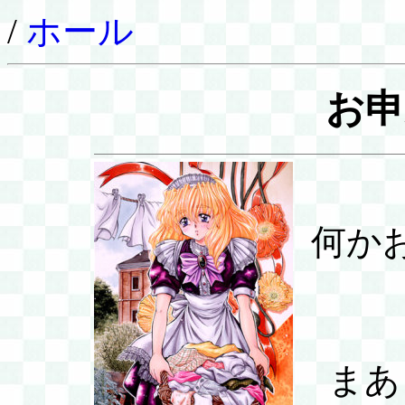
/
ホール
お申
何か
まあ