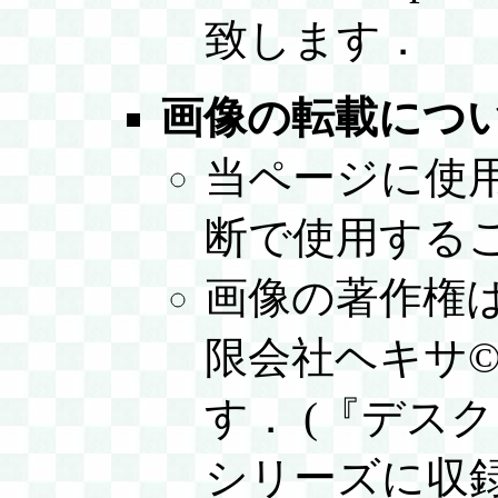
致します．
画像の転載につ
当ページに使
断で使用する
画像の著作権
限会社ヘキサ©
す． (『デス
シリーズに収録