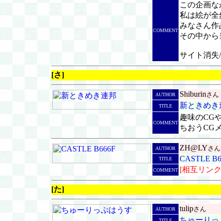
この企画な
私は絵が全
みなさん作
COMMENT
その中から当
サイト消失
[さ]
Shiburin
さん
AUTHOR
新ときめき
TITLE
趣味のCGや
COMMENT
ちおうCG
ZH@LY
さん
AUTHOR
CASTLE B6
TITLE
[相互リンク
COMMENT
[た]
tulip
さん
AUTHOR
ちゅーりっ
TITLE