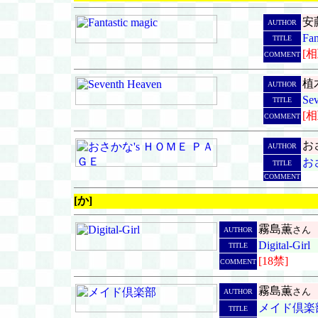
安
AUTHOR
Fan
TITLE
[
COMMENT
植
AUTHOR
Se
TITLE
[
COMMENT
お
AUTHOR
お
TITLE
COMMENT
[か]
霧島薫
さん
AUTHOR
Digital-Girl
TITLE
[18禁]
COMMENT
霧島薫
さん
AUTHOR
メイド倶楽
TITLE