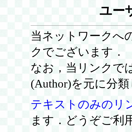
ユー
当ネットワークへ
クでございます．
なお，当リンクでは
(Author)を元に
テキストのみのリ
ます．どうぞご利