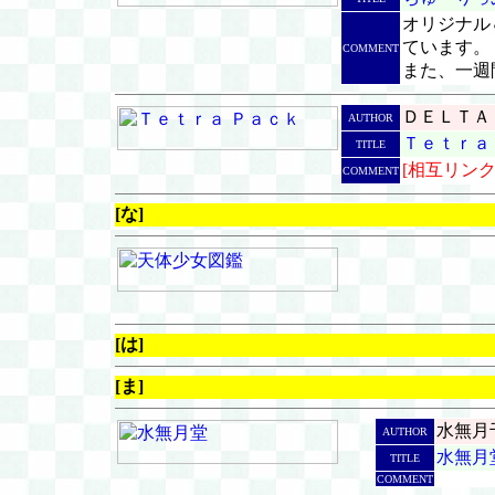
オリジナル
ています。
COMMENT
また、一週
ＤＥＬＴＡ
AUTHOR
Ｔｅｔｒａ
TITLE
[相互リンク
COMMENT
[な]
[は]
[ま]
水無月
AUTHOR
水無月
TITLE
COMMENT