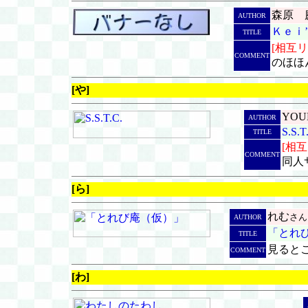
森原 
AUTHOR
Ｋｅｉ
TITLE
[相互リ
COMMENT
のほほ
[や]
YOU
AUTHOR
S.S.T
TITLE
[相
COMMENT
同人
[ら]
れむ
さん
AUTHOR
「とれ
TITLE
見るとこ
COMMENT
[わ]