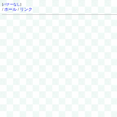
[
バナーなし
]
/
ホール
/
リンク